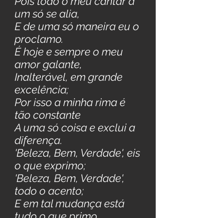
Pois todo o meu cantar a
um só se alia,
E de uma só maneira eu o
proclamo.
É hoje e sempre o meu
amor galante,
Inalterável, em grande
excelência;
Por isso a minha rima é
tão constante
A uma só coisa e exclui a
diferença.
'Beleza, Bem, Verdade', eis
o que exprimo;
'Beleza, Bem, Verdade',
todo o acento;
E em tal mudança está
tudo o que primo,